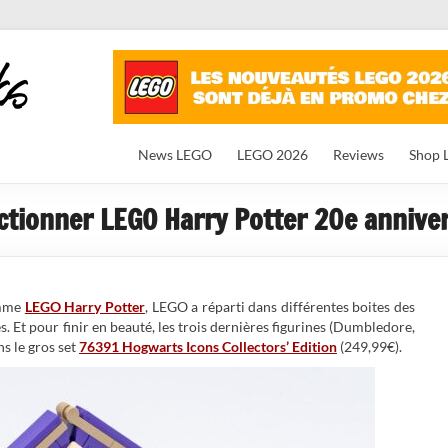
News LEGO
LEGO 2026
Reviews
Shop 
ectionner LEGO Harry Potter 20e annive
amme
LEGO Harry Potter
, LEGO a réparti dans différentes boites des
 Et pour finir en beauté, les trois dernières figurines (Dumbledore,
s le gros set
76391 Hogwarts Icons Collectors’ Edition
(249,99€).