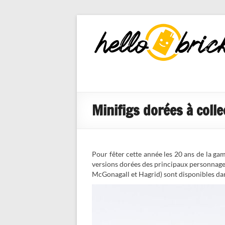
HelloBricks
Blog LEGO,
nouveaut�s
2022, MOCs
et reviews
Minifigs dorées à coll
Pour fêter cette année les 20 ans de la g
versions dorées des principaux personnages.
McGonagall et Hagrid) sont disponibles dan