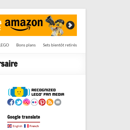
LEGO
Bons plans
Sets bientôt retirés
rsaire
Google translate
French
English