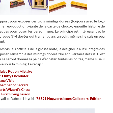
upport pour exposer ces trois minifigs dorées (toujours avec le logo
ne reproduction géante de la carte de chocogrenouille histoire de
aques pour poser les personnages. Le principe est intéressant et le
 plaque 3×4 dorées qui trainent dans un coin, même si je suis un peu
ant.
 les visuels officiels de la grosse boite, le designer a aussi intégré des
oser l’ensemble des minifigs dorées 20e anniversaire dessus. C’est
se seront donnés la peine d’acheter toutes les boites, même si seul
sous la minifig. Le récap :
juice Potion Mistake
 Fluffy Encounter
age Visit
hamber of Secrets
rts Wizard’s Chess
First Flying Lesson
all et Rubeus Hagrid :
76391 Hogwarts Icons Collectors’ Edition