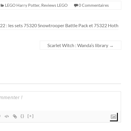
LEGO Harry Potter
,
Reviews LEGO
0 Commentaires
 : les sets 75320 Snowtrooper Battle Pack et 75322 Hoth
Scarlet Witch : Wanda’s library
→
{}
[+]