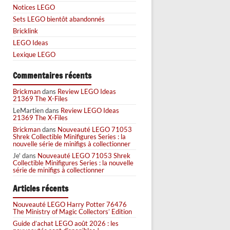
Notices LEGO
Sets LEGO bientôt abandonnés
Bricklink
LEGO Ideas
Lexique LEGO
Commentaires récents
Brickman
dans
Review LEGO Ideas
21369 The X-Files
LeMartien
dans
Review LEGO Ideas
21369 The X-Files
Brickman
dans
Nouveauté LEGO 71053
Shrek Collectible Minifigures Series : la
nouvelle série de minifigs à collectionner
Je'
dans
Nouveauté LEGO 71053 Shrek
Collectible Minifigures Series : la nouvelle
série de minifigs à collectionner
Articles récents
Nouveauté LEGO Harry Potter 76476
The Ministry of Magic Collectors’ Edition
Guide d’achat LEGO août 2026 : les