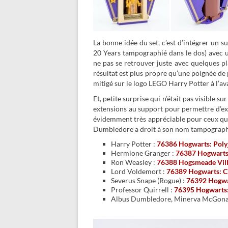
La bonne idée du set, c’est d’intégrer un s
20 Years tampographié dans le dos) avec u
ne pas se retrouver juste avec quelques pl
résultat est plus propre qu’une poignée de
mitigé sur le logo LEGO Harry Potter à l’av
Et, petite surprise qui n’était pas visible sur
extensions au support pour permettre d’exp
évidemment très appréciable pour ceux qui 
Dumbledore a droit à son nom tampographié 
Harry Potter :
76386 Hogwarts: Poly
Hermione Granger :
76387 Hogwarts:
Ron Weasley :
76388 Hogsmeade Vill
Lord Voldemort :
76389 Hogwarts: C
Severus Snape (Rogue) :
76392 Hogwa
Professor Quirrell :
76395 Hogwarts: 
Albus Dumbledore, Minerva McGonag