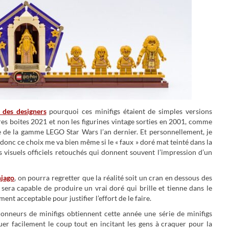
 des designers
pourquoi ces minifigs étaient de simples versions
res boites 2021 et non les figurines vintage sorties en 2001, comme
e de la gamme LEGO Star Wars l’an dernier. Et personnellement, je
donc ce choix me va bien même si le « faux » doré mat teinté dans la
 visuels officiels retouchés qui donnent souvent l’impression d’un
njago
, on pourra regretter que la réalité soit un cran en dessous des
O sera capable de produire un vrai doré qui brille et tienne dans le
ent acceptable pour justifier l’effort de le faire.
ctionneurs de minifigs obtiennent cette année une série de minifigs
r facilement le coup tout en incitant les gens à craquer pour la