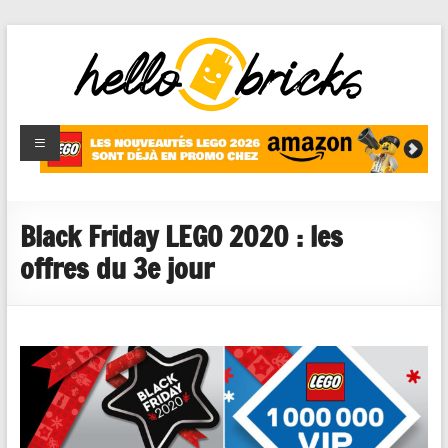
HelloBricks
Blog LEGO,
nouveaut�s
2022,
MOCs et
Black Friday LEGO 2020 : les
reviews
offres du 3e jour