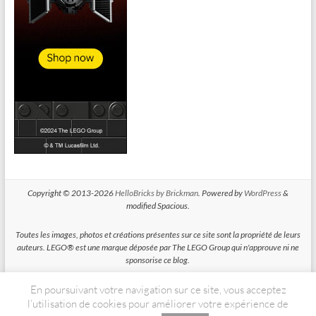
Copyright © 2013-2026
HelloBricks by Brickman
. Powered by
WordPress
&
modified Spacious.
Toutes les images, photos et créations présentes sur ce site sont la propriété de leurs
auteurs. LEGO® est une marque déposée par The LEGO Group qui n'approuve ni ne
sponsorise ce blog.
En poursuivant votre navigation sur ce site, vous acceptez
HelloBricks participe au Programme Partenaires d'Amazon EU, un programme
d'affiliation conçu pour permettre à des sites de percevoir une rémunération grace à
l’utilisation de cookies pour améliorer votre expérience de
la création de liens vers Amazon.fr