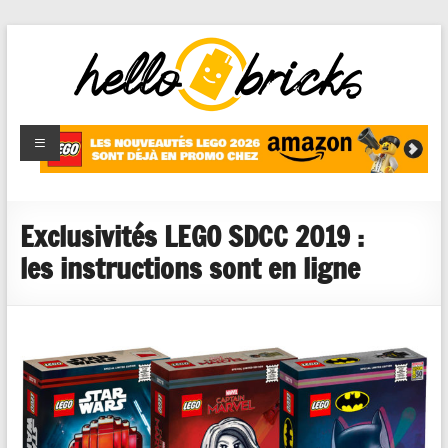
HelloBricks
Blog LEGO,
nouveaut�s
2022,
MOCs et
Exclusivités LEGO SDCC 2019 :
reviews
les instructions sont en ligne