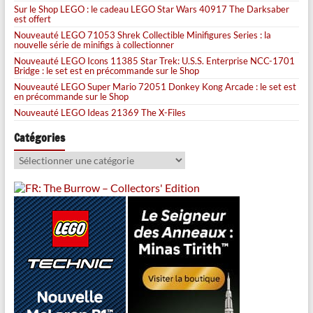
Sur le Shop LEGO : le cadeau LEGO Star Wars 40917 The Darksaber
est offert
Nouveauté LEGO 71053 Shrek Collectible Minifigures Series : la
nouvelle série de minifigs à collectionner
Nouveauté LEGO Icons 11385 Star Trek: U.S.S. Enterprise NCC-1701
Bridge : le set est en précommande sur le Shop
Nouveauté LEGO Super Mario 72051 Donkey Kong Arcade : le set est
en précommande sur le Shop
Nouveauté LEGO Ideas 21369 The X-Files
Catégories
Catégories