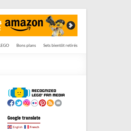
LEGO
Bons plans
Sets bientôt retirés
Google translate
French
English