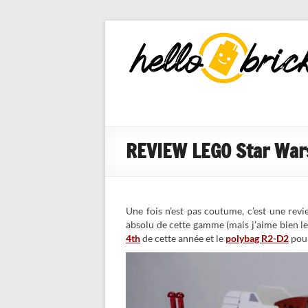
HelloBricks
Blog LEGO,
nouveaut�s
2022, MOCs
et reviews
REVIEW LEGO Star Wars
Une fois n’est pas coutume, c’est une rev
absolu de cette gamme (mais j’aime bien les
4th
de cette année et le
polybag R2-D2
pour