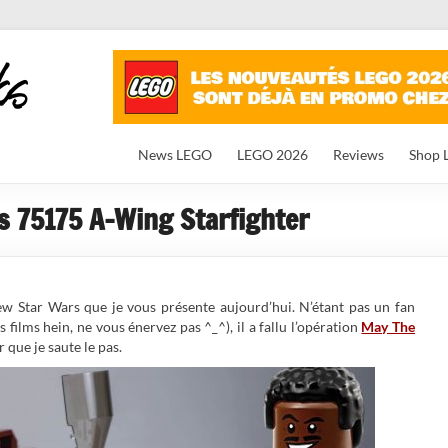
News LEGO
LEGO 2026
Reviews
Shop 
 75175 A-Wing Starfighter
iew Star Wars que je vous présente aujourd’hui. N’étant pas un fan
 films hein, ne vous énervez pas ^_^), il a fallu l’opération
May The
 que je saute le pas.