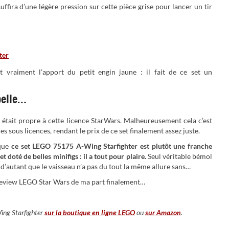
uffira d’une légère pression sur cette pièce grise pour lancer un tir
t vraiment l’apport du petit engin jaune : il fait de ce set un
pelle…
était propre à cette licence StarWars. Malheureusement cela c’est
 sous licences, rendant le prix de ce set finalement assez juste.
 que
ce set LEGO 75175 A-Wing Starfighter est plutôt une franche
t doté de belles minifigs : il a tout pour plaire.
Seul véritable bémol
d’autant que le vaisseau n’a pas du tout la même allure sans…
 review LEGO Star Wars de ma part finalement…
ing Starfighter
sur la boutique en ligne LEGO
ou
sur Amazon
.