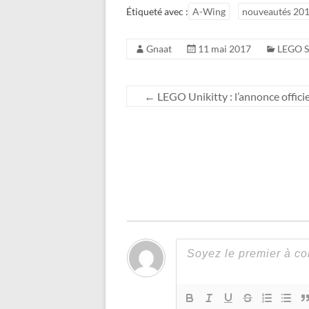
Étiqueté avec :
A-Wing
nouveautés 20
Gnaat
11 mai 2017
LEGO S
←
LEGO Unikitty : l’annonce offici