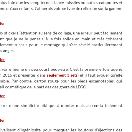
 plus loin que les sempiternels lance-missiles ou autres catapultes et
mme qu’aux enfants. J’aimerais voir ce type de réflexion sur la gamme
 stickers (attention au sens de collage, une erreur peut facilement
nt que je ne le pensais, à la fois solide en main et très cohérent
ablement surpris pour le montage qui s’est révélé particulièrement
s angles.
 voire même un peu court peut-être. C’est la première fois que je
en 2016 et présentes dans
seulement 3 sets
) et il faut avouer qu’elle
semble. Par contre, carton rouge pour les pieds escamotables, qui
ail cosmétique de la part des designers de LEGO.
cteurs d’une simplicité biblique à monter mais au rendu tellement
rivalisent d’ingéniosité pour masquer les boutons d’éjections des