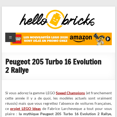
HelloBricks
Blog LEGO,
nouveaut�s
2022,
MOCs et
Peugeot 205 Turbo 16 Evolution
reviews
2 Rallye
Si vous adorez la gamme LEGO
Speed Champions
(et franchement
cette année il y a de quoi, les modèles actuels sont vraiment
réussis) mais que vous regrettez l’absence de voitures françaises,
ce
projet LEGO Ideas
de Fabrice Larcheveque a tout pour vous
plaire :
la mythique Peugeot 205 Turbo 16 Evolution 2 Rallye,