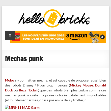
HelloBricks
Blog LEGO,
nouveaut�s
2022,
MOCs et
Mechas punk
reviews
Moko
s’y connait en mecha, et est capable de proposer aussi bien
des robots Disney / Pixar trop mignons (
Mickey Mouse
,
Donald
Duck
ou
Buzz l’Eclair
) que des robots bien plus
badass
comme ces
mechas punk à crête iroquoise colorée totalement improbables
(et lourdement armés, on n’a pas envie de s’y frotter) !