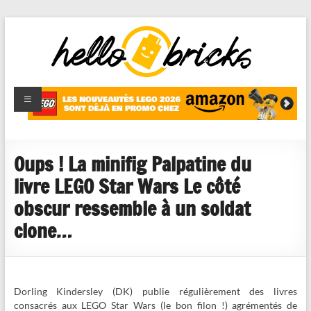
HelloBricks
Blog LEGO,
nouveaut�s
2022,
MOCs et
Oups ! La minifig Palpatine du
reviews
livre LEGO Star Wars Le côté
obscur ressemble à un soldat
clone…
Dorling Kindersley (DK) publie régulièrement des livres
consacrés aux LEGO Star Wars (le bon filon !) agrémentés de