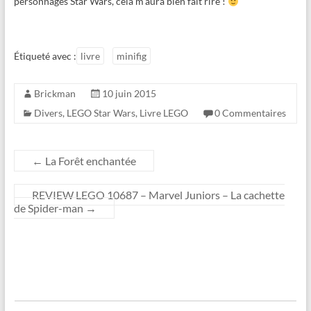
personnages Star Wars, cela m’aura bien fait rire !
Étiqueté avec :
livre
minifig
Brickman
10 juin 2015
Divers
,
LEGO Star Wars
,
Livre LEGO
0 Commentaires
←
La Forêt enchantée
REVIEW LEGO 10687 – Marvel Juniors – La cachette
de Spider-man
→