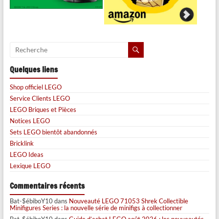
Quelques liens
Shop officiel LEGO
Service Clients LEGO
LEGO Briques et Pièces
Notices LEGO
Sets LEGO bientôt abandonnés
Bricklink
LEGO Ideas
Lexique LEGO
Commentaires récents
Bat-$ébiboY10
dans
Nouveauté LEGO 71053 Shrek Collectible
Minifigures Series : la nouvelle série de minifigs à collectionner
Bat-$ébiboY10
dans
Guide d’achat LEGO août 2026 : les nouveautés