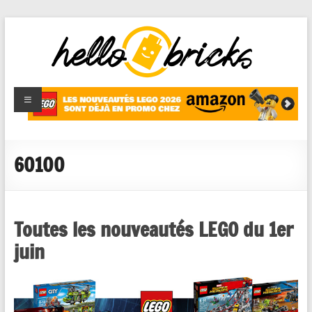
HelloBricks
Blog LEGO,
nouveaut�s
2022,
MOCs et
60100
reviews
Toutes les nouveautés LEGO du 1er
juin