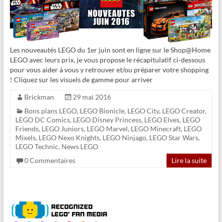
Les nouveautés LEGO du 1er juin sont en ligne sur le Shop@Home
LEGO avec leurs prix, je vous propose le récapitulatif ci-dessous
pour vous aider à vous y retrouver et/ou préparer votre shopping
! Cliquez sur les visuels de gamme pour arriver
Brickman
29 mai 2016
Bons plans LEGO
,
LEGO Bionicle
,
LEGO City
,
LEGO Creator
,
LEGO DC Comics
,
LEGO Disney Princess
,
LEGO Elves
,
LEGO
Friends
,
LEGO Juniors
,
LEGO Marvel
,
LEGO Minecraft
,
LEGO
Mixels
,
LEGO Nexo Knights
,
LEGO Ninjago
,
LEGO Star Wars
,
LEGO Technic
,
News LEGO
0 Commentaires
Lire la suite