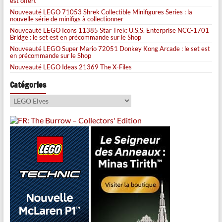
est offert
Nouveauté LEGO 71053 Shrek Collectible Minifigures Series : la
nouvelle série de minifigs à collectionner
Nouveauté LEGO Icons 11385 Star Trek: U.S.S. Enterprise NCC-1701
Bridge : le set est en précommande sur le Shop
Nouveauté LEGO Super Mario 72051 Donkey Kong Arcade : le set est
en précommande sur le Shop
Nouveauté LEGO Ideas 21369 The X-Files
Catégories
Catégories