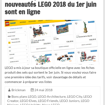
nouveautés LEGO 2018 du 1er juin
sont en ligne
LEGO a mis à jour sa boutique officielle en ligne avec les fiches
produit des sets qui sortent le 1er juin. Si vous voulez vous faire
une première idée des tarifs, voir davantage de détails et
commencer à préparer vos listes
Brickman
24 mai 2018
Bons plans LEGO
,
LEGO Architecture
,
LEGO City
,
LEGO
Creator
,
LEGO Elves
,
LEGO Friends
,
LEGO Juniors
,
LEGO
Ninjago
,
LEGO Unikitty
,
News LEGO