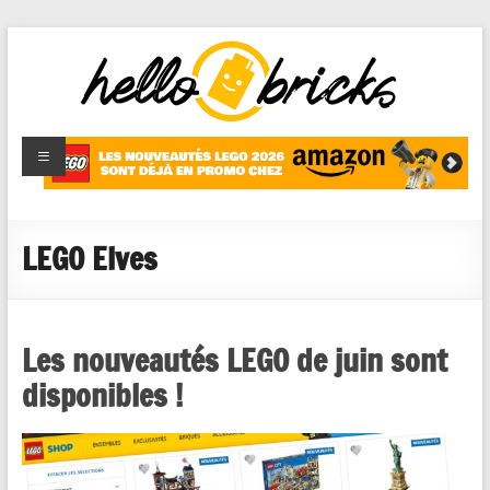
HelloBricks
Blog LEGO,
nouveaut�s
2022,
MOCs et
LEGO Elves
reviews
Les nouveautés LEGO de juin sont
disponibles !