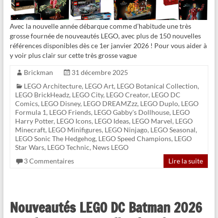
Avec la nouvelle année débarque comme d’habitude une très
grosse fournée de nouveautés LEGO, avec plus de 150 nouvelles
références disponibles dès ce 1er janvier 2026 ! Pour vous aider à
y voir plus clair sur cette très grosse vague
Brickman
31 décembre 2025
LEGO Architecture
,
LEGO Art
,
LEGO Botanical Collection
,
LEGO BrickHeadz
,
LEGO City
,
LEGO Creator
,
LEGO DC
Comics
,
LEGO Disney
,
LEGO DREAMZzz
,
LEGO Duplo
,
LEGO
Formula 1
,
LEGO Friends
,
LEGO Gabby's Dollhouse
,
LEGO
Harry Potter
,
LEGO Icons
,
LEGO Ideas
,
LEGO Marvel
,
LEGO
Minecraft
,
LEGO Minifigures
,
LEGO Ninjago
,
LEGO Seasonal
,
LEGO Sonic The Hedgehog
,
LEGO Speed Champions
,
LEGO
Star Wars
,
LEGO Technic
,
News LEGO
3 Commentaires
Lire la suite
Nouveautés LEGO DC Batman 2026