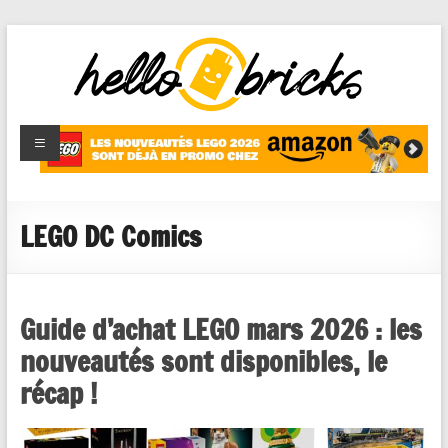
HelloBricks
Blog LEGO,
nouveaut�s
2022,
MOCs et
LEGO DC Comics
reviews
Guide d’achat LEGO mars 2026 : les
nouveautés sont disponibles, le
récap !