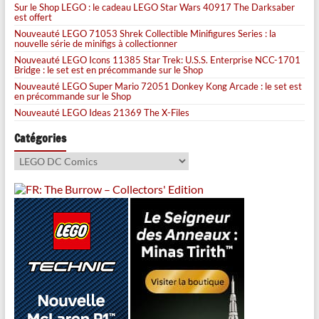
Sur le Shop LEGO : le cadeau LEGO Star Wars 40917 The Darksaber
est offert
Nouveauté LEGO 71053 Shrek Collectible Minifigures Series : la
nouvelle série de minifigs à collectionner
Nouveauté LEGO Icons 11385 Star Trek: U.S.S. Enterprise NCC-1701
Bridge : le set est en précommande sur le Shop
Nouveauté LEGO Super Mario 72051 Donkey Kong Arcade : le set est
en précommande sur le Shop
Nouveauté LEGO Ideas 21369 The X-Files
Catégories
Catégories