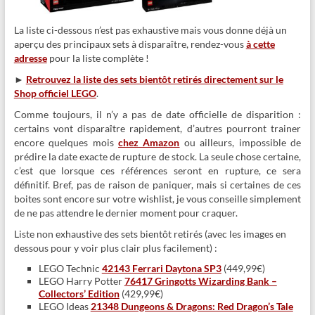
La liste ci-dessous n’est pas exhaustive mais vous donne déjà un
aperçu des principaux sets à disparaître, rendez-vous
à cette
adresse
pour la liste complète !
►
Retrouvez la liste des sets bientôt retirés directement sur le
Shop officiel LEGO
.
Comme toujours, il n’y a pas de date officielle de disparition :
certains vont disparaître rapidement, d’autres pourront trainer
encore quelques mois
chez Amazon
ou ailleurs, impossible de
prédire la date exacte de rupture de stock. La seule chose certaine,
c’est que lorsque ces références seront en rupture, ce sera
définitif. Bref, pas de raison de paniquer, mais si certaines de ces
boites sont encore sur votre wishlist, je vous conseille simplement
de ne pas attendre le dernier moment pour craquer.
Liste non exhaustive des sets bientôt retirés (avec les images en
dessous pour y voir plus clair plus facilement) :
LEGO Technic
42143 Ferrari Daytona SP3
(449,99€)
LEGO Harry Potter
76417 Gringotts Wizarding Bank –
Collectors’ Edition
(429,99€)
LEGO Ideas
21348 Dungeons & Dragons: Red Dragon’s Tale