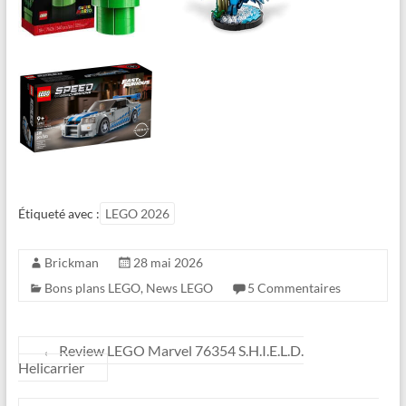
Étiqueté avec :
LEGO 2026
Brickman
28 mai 2026
Bons plans LEGO
,
News LEGO
5 Commentaires
←
Review LEGO Marvel 76354 S.H.I.E.L.D.
Helicarrier