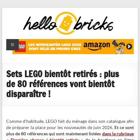
HelloBricks
Blog LEGO,
nouveaut�s
2022,
MOCs et
Sets LEGO bientôt retirés : plus
reviews
de 80 références vont bientôt
disparaître !
Comme d’habitude, LEGO fait du ménage dans son catalogue afin
de préparer la place pour les nouveautés de juin 2026.
Et ce sont
plus de 80 références qui sont maintenant listées
dans la rubrique
« Dernière chance / bientôt retirés »
de la boutique en ligne