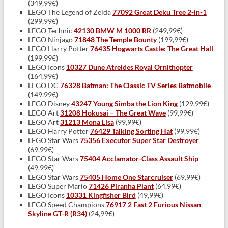
(349,99€)
LEGO The Legend of Zelda
77092 Great Deku Tree 2-in-1
(299,99€)
LEGO Technic
42130 BMW M 1000 RR
(249,99€)
LEGO Ninjago
71848 The Temple Bounty
(199,99€)
LEGO Harry Potter
76435 Hogwarts Castle: The Great Hall
(199,99€)
LEGO Icons
10327 Dune Atreides Royal Ornithopter
(164,99€)
LEGO DC
76328 Batman: The Classic TV Series Batmobile
(149,99€)
LEGO Disney
43247 Young Simba the Lion King
(129,99€)
LEGO Art
31208 Hokusai – The Great Wave
(99,99€)
LEGO Art
31213 Mona Lisa
(99,99€)
LEGO Harry Potter
76429 Talking Sorting Hat
(99,99€)
LEGO Star Wars
75356 Executor Super Star Destroyer
(69,99€)
LEGO Star Wars
75404 Acclamator-Class Assault Ship
(49,99€)
LEGO Star Wars
75405 Home One Starcruiser
(69,99€)
LEGO Super Mario
71426 Piranha Plant
(64,99€)
LEGO Icons
10331 Kingfisher Bird
(49,99€)
LEGO Speed Champions
76917 2 Fast 2 Furious Nissan
Skyline GT-R (R34)
(24,99€)