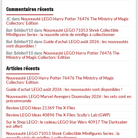
Commentaires récents
JC
dans
Nouveauté LEGO Harry Potter 76476 The Ministry of Magic
Collectors’ Edition
Bat-$ébiboY10
dans
Nouveauté LEGO 71053 Shrek Collectible
Minifigures Series : la nouvelle série de minifigs à collectionner
Bat-$ébiboY10
dans
Guide d’achat LEGO août 2026 : les nouveautés
sont disponibles !
Bat-$ébiboY10
dans
Nouveauté LEGO Harry Potter 76476 The
Ministry of Magic Collectors’ Edition
Articles récents
Nouveauté LEGO Harry Potter 76476 The Ministry of Magic
Collectors’ Edition
Guide d’achat LEGO août 2026 : les nouveautés sont disponibles !
Nouveautés LEGO Marvel Avengers Doomsday 2026 : les sets sont en
précommande
Review LEGO Ideas 21369 The X-Files
Review LEGO Ideas 40896 The X-Files: Scully’s Lab (GWP)
Sur le Shop LEGO : le cadeau LEGO Star Wars 40917 The Darksaber
est offert
Nouveauté LEGO 71053 Shrek Collectible Minifigures Series : la
nouvelle série de minifigs à collectionner