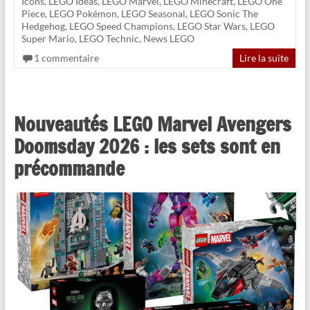
Icons
,
LEGO Ideas
,
LEGO Marvel
,
LEGO Minecraft
,
LEGO One
Piece
,
LEGO Pokémon
,
LEGO Seasonal
,
LEGO Sonic The
Hedgehog
,
LEGO Speed Champions
,
LEGO Star Wars
,
LEGO
Super Mario
,
LEGO Technic
,
News LEGO
1 commentaire
Lire la suite
Nouveautés LEGO Marvel Avengers
Doomsday 2026 : les sets sont en
précommande