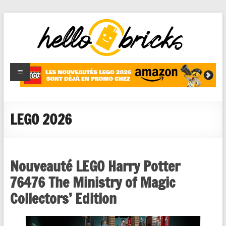
HelloBricks
Blog LEGO,
nouveaut�s
2022,
MOCs et
LEGO 2026
reviews
Nouveauté LEGO Harry Potter
76476 The Ministry of Magic
Collectors’ Edition