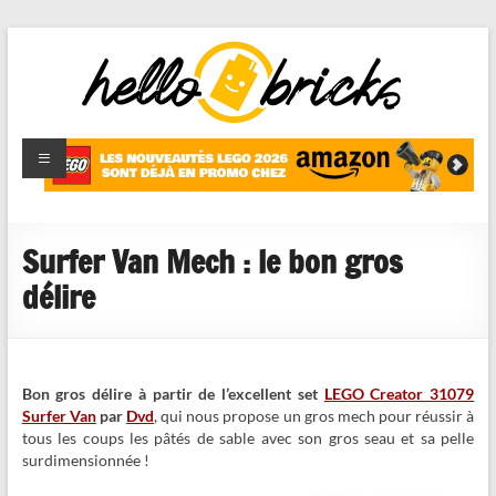
HelloBricks
Blog LEGO,
nouveaut�s
2022,
MOCs et
Surfer Van Mech : le bon gros
reviews
délire
Bon gros délire à partir de l’excellent set
LEGO Creator 31079
Surfer Van
par
Dvd
, qui nous propose un gros mech pour réussir à
tous les coups les pâtés de sable avec son gros seau et sa pelle
surdimensionnée !