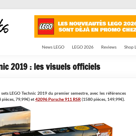
News LEGO
LEGO 2026
Reviews
Shop 
 2019 : les visuels officiels
s » sets LEGO Technic 2019 du premier semestre, avec les références
pièces, 79,99€) et
42096 Porsche 911 RSR
(1580 pièces, 149,99€).