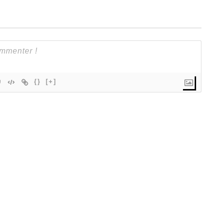
{}
[+]