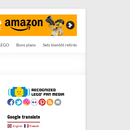
LEGO
Bons plans
Sets bientôt retirés
Google translate
French
English