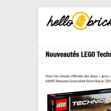
HelloBricks
Blog LEGO,
nouveaut�s
2022, MOCs
et reviews
Nouveautés LEGO Technic
Voici les visuels officiels des deux « gro
42095 Remote Controlled Stunt Racer (324 