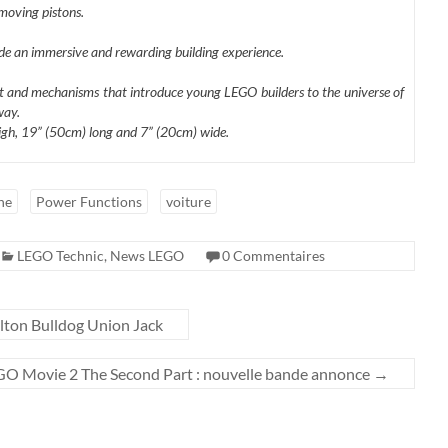
moving pistons.
de an immersive and rewarding building experience.
t and mechanisms that introduce young LEGO builders to the universe of
way.
gh, 19” (50cm) long and 7” (20cm) wide.
he
Power Functions
voiture
LEGO Technic
,
News LEGO
0 Commentaires
lton Bulldog Union Jack
GO Movie 2 The Second Part : nouvelle bande annonce
→