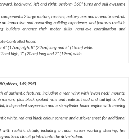
 forward, backward, left and right, perform 360° turns and pull awesome
components: 2 large motors, receiver, battery box and a remote control.
 an immersive and rewarding building experience, and features realistic
 builders enhance their motor skills, hand-eye coordination and
ote-Controlled Racer.
r 6” (17cm) high, 8” (22cm) long and 5” (15cm) wide.
12cm) high, 7” (20cm) long and 7” (19cm) wide.
0 pièces, 149,99€)
 of authentic features, including a rear wing with ‘swan neck’ mounts,
mirrors, plus black spoked rims and realistic head and tail lights. Also
ntial, independent suspension and a six-cylinder boxer engine with moving
entic white, red and black colour scheme and a sticker sheet for additional
ith realistic details, including a radar screen, working steering, fire
guna Seca circuit printed onto the driver’s door.