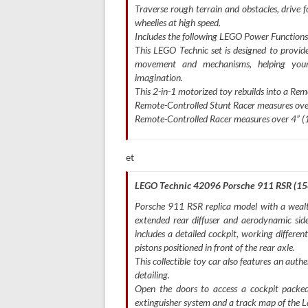
Traverse rough terrain and obstacles, drive
wheelies at high speed.
Includes the following LEGO Power Functions 
This LEGO Technic set is designed to provide
movement and mechanisms, helping young
imagination.
This 2-in-1 motorized toy rebuilds into a Rem
Remote-Controlled Stunt Racer measures ove
Remote-Controlled Racer measures over 4” (
et
LEGO Technic 42096 Porsche 911 RSR (158
Porsche 911 RSR replica model with a wealth
extended rear diffuser and aerodynamic side 
includes a detailed cockpit, working differe
pistons positioned in front of the rear axle.
This collectible toy car also features an auth
detailing.
Open the doors to access a cockpit packed w
extinguisher system and a track map of the La