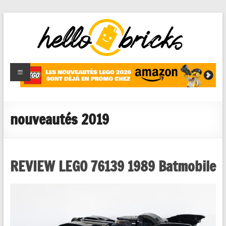
HelloBricks
Blog LEGO,
nouveaut�s
2022,
MOCs et
nouveautés 2019
reviews
REVIEW LEGO 76139 1989 Batmobile