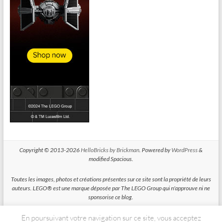
Copyright © 2013-2026
HelloBricks by Brickman
. Powered by
WordPress
&
modified Spacious.
Toutes les images, photos et créations présentes sur ce site sont la propriété de leurs
auteurs. LEGO® est une marque déposée par The LEGO Group qui n'approuve ni ne
sponsorise ce blog.
En poursuivant votre navigation sur ce site, vous acceptez
HelloBricks participe au Programme Partenaires d'Amazon EU, un programme