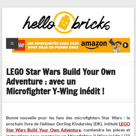
HelloBricks
Blog LEGO,
nouveaut�s
2022,
MOCs et
LEGO Star Wars Build Your Own
reviews
Adventure : avec un
Microfighter Y-Wing inédit !
Bonne nouvelle pour les fans des microfighters Star Wars : le
prochain livre de l’éditeur Dorling Kindersley (DK), intitulé
LEGO
Star Wars Build Your Own Adventure
, contiendra les pièces et
instructions pour construire un Microfighter Y-Wing inédit ! (73