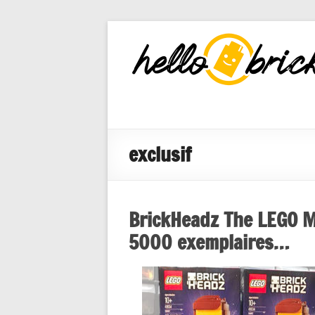
HelloBricks
Blog LEGO,
nouveaut�s
2022, MOCs
et reviews
exclusif
BrickHeadz The LEGO Mo
5000 exemplaires…