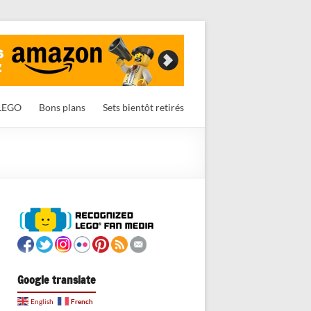
LEGO
Bons plans
Sets bientôt retirés
Google translate
French
English