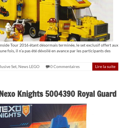
nside Tour 2016 étant désormais terminée, le set exclusif offert aux
ne fois, il n’a pas été dévoilé en avance par les participants des
lusive Set
,
News LEGO
0 Commentaires
Lire la suite
O Nexo Knights 5004390 Royal Guard