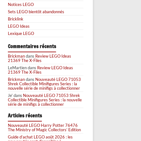
Notices LEGO
Sets LEGO bientôt abandonnés
Bricklink
LEGO Ideas
Lexique LEGO
Commentaires récents
Brickman
dans
Review LEGO Ideas
21369 The X-Files
LeMartien
dans
Review LEGO Ideas
21369 The X-Files
Brickman
dans
Nouveauté LEGO 71053
Shrek Collectible Minifigures Series : la
nouvelle série de minifigs à collectionner
Je'
dans
Nouveauté LEGO 71053 Shrek
Collectible Minifigures Series : la nouvelle
série de minifigs à collectionner
Articles récents
Nouveauté LEGO Harry Potter 76476
The Ministry of Magic Collectors’ Edition
Guide d’achat LEGO août 2026 : les