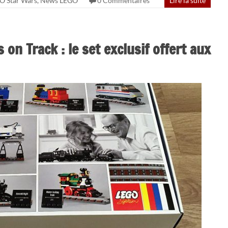
O Star Wars
,
News LEGO
0 Commentaires
Lire la suite
n Track : le set exclusif offert aux