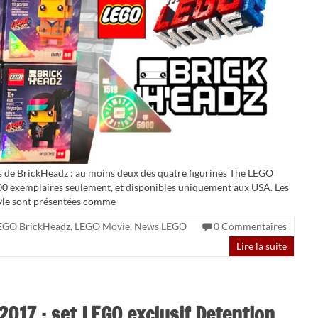
s de BrickHeadz : au moins deux des quatre figurines The LEGO
000 exemplaires seulement, et disponibles uniquement aux USA. Les
le sont présentées comme
EGO BrickHeadz
,
LEGO Movie
,
News LEGO
0 Commentaires
Lire la suite
2017 : set LEGO exclusif Detention