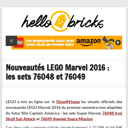
HelloBricks
Blog LEGO,
nouveaut�s
2022,
MOCs et
Nouveautés LEGO Marvel 2016 :
reviews
les sets 76048 et 76049
LEGO a mis en ligne sur le
Shop@Home
les visuels officiels des
nouveautés LEGO Marvel 2016 du premier semestre non adaptées
du futur film Captain America : les sets Super Heroes
76048 Iron
Skull Sub Attack
et
76049 Avenjet Space Mission
.
Ces deux sets commercialisés respectivement à 37,99€ et 64,99€