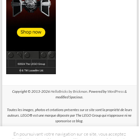
Copyright © 2013-2026
HelloBricks by Brickman
. Powered by
WordPress
&
modified Spacious.
Toutes les images, photos et créations présentes sur ce site sont la propriété de leurs
auteurs. LEGO® est une marque déposée par The LEGO Group qui n'approuve ni ne
sponsorise ce blog.
En poursuivant votre navigation sur ce site, vous acceptez
HelloBricks participe au Programme Partenaires d'Amazon EU, un programme