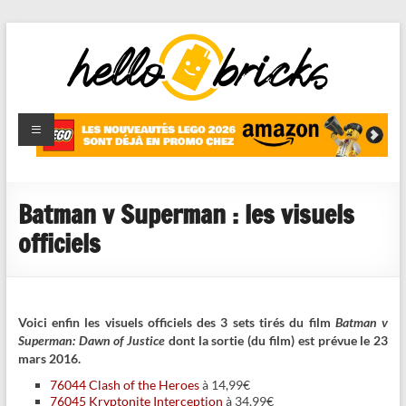
HelloBricks
Blog LEGO,
nouveaut�s
2022,
MOCs et
Batman v Superman : les visuels
reviews
officiels
Voici enfin les visuels officiels des 3 sets tirés du film
Batman v
Superman: Dawn of Justice
dont la sortie (du film) est prévue le 23
mars 2016.
76044 Clash of the Heroes
à 14,99€
76045 Kryptonite Interception
à 34,99€