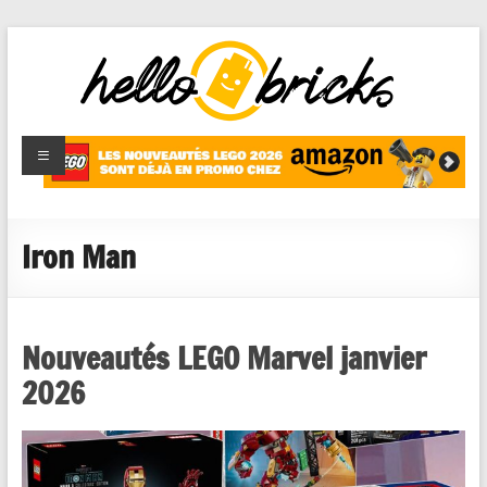
HelloBricks
Blog LEGO,
nouveaut�s
2022,
MOCs et
Iron Man
reviews
Nouveautés LEGO Marvel janvier
2026