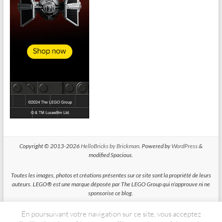
Copyright © 2013-2026
HelloBricks by Brickman
. Powered by
WordPress
&
modified Spacious.
Toutes les images, photos et créations présentes sur ce site sont la propriété de leurs
auteurs. LEGO® est une marque déposée par The LEGO Group qui n'approuve ni ne
sponsorise ce blog.
En poursuivant votre navigation sur ce site, vous acceptez
HelloBricks participe au Programme Partenaires d'Amazon EU, un programme