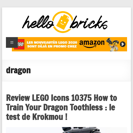
HelloBricks
Blog LEGO,
nouveaut�s
2022,
MOCs et
dragon
reviews
Review LEGO Icons 10375 How to
Train Your Dragon Toothless : le
test de Krokmou !