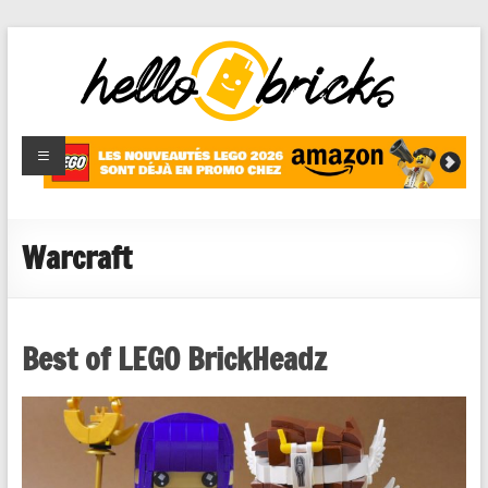
HelloBricks
Blog LEGO,
nouveaut�s
2022,
MOCs et
Warcraft
reviews
Best of LEGO BrickHeadz