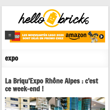
HelloBricks
Blog LEGO,
nouveaut�s
2022,
MOCs et
expo
reviews
La Briqu’Expo Rhône Alpes : c’est
ce week-end !