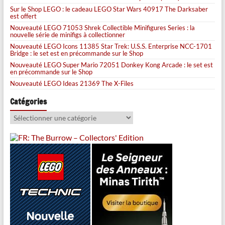
Sur le Shop LEGO : le cadeau LEGO Star Wars 40917 The Darksaber
est offert
Nouveauté LEGO 71053 Shrek Collectible Minifigures Series : la
nouvelle série de minifigs à collectionner
Nouveauté LEGO Icons 11385 Star Trek: U.S.S. Enterprise NCC-1701
Bridge : le set est en précommande sur le Shop
Nouveauté LEGO Super Mario 72051 Donkey Kong Arcade : le set est
en précommande sur le Shop
Nouveauté LEGO Ideas 21369 The X-Files
Catégories
Catégories