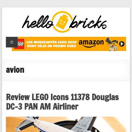
HelloBricks
Blog LEGO,
nouveaut�s
2022,
MOCs et
avion
reviews
Review LEGO Icons 11378 Douglas
DC‑3 PAN AM Airliner