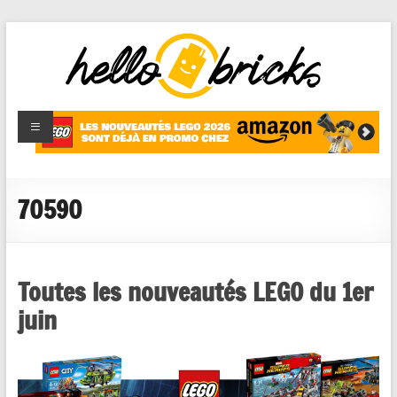
HelloBricks
Blog LEGO,
nouveaut�s
2022,
MOCs et
70590
reviews
Toutes les nouveautés LEGO du 1er
juin