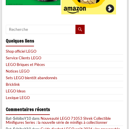
Quelques liens
Shop officiel LEGO
Service Clients LEGO
LEGO Briques et Pièces
Notices LEGO
Sets LEGO bientôt abandonnés
Bricklink
LEGO Ideas
Lexique LEGO
Commentaires récents
Bat-$ébiboY10
dans
Nouveauté LEGO 71053 Shrek Collectible
Minifigures Series : la nouvelle série de minifigs à collectionner
Bat-$ébiboY10
dans
Guide d’achat LEGO août 2026 : les nouveautés