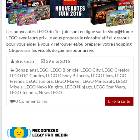
Les nouveautés LEGO du 1er juin sont en ligne sur le Shop@Home
LEGO avec leurs prix, je vous propose le récapitulatif ci-dessous
pour vous aider à vous y retrouver et/ou préparer votre shopping
! Cliquez sur les visuels de gamme pour arriver
Brickman
29 mai 2016
Bons plans LEGO
,
LEGO Bionicle
,
LEGO City
,
LEGO Creator
,
LEGO DC Comics
,
LEGO Disney Princess
,
LEGO Elves
,
LEGO
Friends
,
LEGO Juniors
,
LEGO Marvel
,
LEGO Minecraft
,
LEGO
Mixels
,
LEGO Nexo Knights
,
LEGO Ninjago
,
LEGO Star Wars
,
LEGO Technic
,
News LEGO
0 Commentaires
Lire la suite