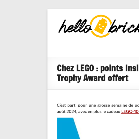
HelloBricks
Blog LEGO,
nouveaut�s
2022, MOCs
et reviews
Chez LEGO : points Ins
Trophy Award offert
C’est parti pour une grosse semaine de po
août 2024, avec en plus le cadeau
LEGO 40