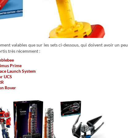
ment valables que sur les sets ci-dessous, qui doivent avoir un peu
ortis très récemment :
mblebee
imus Prime
ace Launch System
or UCS
RR
on Rover