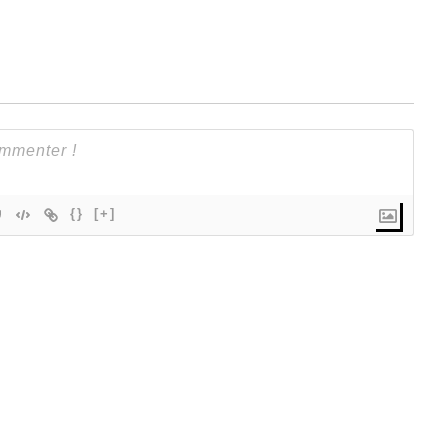
{}
[+]