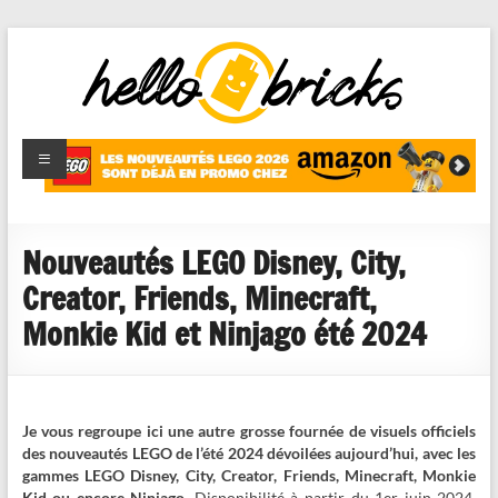
HelloBricks
Blog LEGO,
nouveaut�s
2022,
MOCs et
Nouveautés LEGO Disney, City,
reviews
Creator, Friends, Minecraft,
Monkie Kid et Ninjago été 2024
Je vous regroupe ici une autre grosse fournée de visuels officiels
des nouveautés LEGO de l’été 2024 dévoilées aujourd’hui, avec les
gammes LEGO Disney, City, Creator, Friends, Minecraft, Monkie
Kid ou encore Ninjago
. Disponibilité à partir du 1er juin 2024,