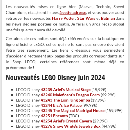
Les nouveautés mises en ligne hier (Marvel, Technic, Speed
Champions, etc…) sont listées
à cette adresse
, et vous pouvez aussi
retrouver les nouveautés
Harry Potter
,
Star Wars
et
Batman
dans
les news dédiées postées ce matin. Je ferai un gros récap global
une fois que tout aura été dévoilé.
Certaines de ces boites sont déjà référencées sur la boutique en
ligne officielle LEGO, celles qui ne le sont pas encore devraient
l’être très rapidement. Les liens ci-dessous vous permettent
d’accéder directement aux pages des produits correspondants sur
le Shop LEGO, certaines références sont même déjà en
précommande !
Nouveautés LEGO Disney juin 2024
LEGO Disney
43235 Ariel’s Musical Stage
(15,99€)
LEGO Disney
43240 Maleficent’s Dragon Form
(69,99€)
LEGO Disney
43243 The Lion King Simba
(19,99€)
LEGO Disney
43244 Elsa’s Ice Palace
(99,99€)
LEGO Disney
43245 The Magical Madrigal House
(159,99€)
LEGO Disney
43251 Encanto
(TBC)
LEGO Disney
43254 Ariel’s Crystal Cavern
(29,99€)
LEGO Disney
43276 Snow White’s Jewelry Box
(44,99€)