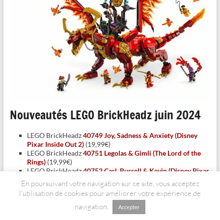
Nouveautés LEGO BrickHeadz juin 2024
LEGO BrickHeadz
40749 Joy, Sadness & Anxiety (Disney
Pixar Inside Out 2)
(19,99€)
LEGO BrickHeadz
40751 Legolas & Gimli (The Lord of the
Rings)
(19,99€)
LEGO BrickHeadz
40752 Carl, Russell & Kevin (Disney Pixar
Up)
(19,99€)
En poursuivant votre navigation sur ce site, vous acceptez
LEGO BrickHeadz
40753 Mirabel Madrigal (Disney Encanto)
l’utilisation de cookies pour améliorer votre expérience de
(19,99€)
navigation.
Accepter