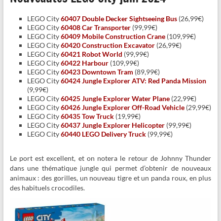
LEGO City
60407 Double Decker Sightseeing Bus
(26,99€)
LEGO City
60408 Car Transporter
(99,99€)
LEGO City
60409 Mobile Construction Crane
(109,99€)
LEGO City
60420 Construction Excavator
(26,99€)
LEGO City
60421 Robot World
(99,99€)
LEGO City
60422 Harbour
(109,99€)
LEGO City
60423 Downtown Tram
(89,99€)
LEGO City
60424 Jungle Explorer ATV: Red Panda Mission
(9,99€)
LEGO City
60425 Jungle Explorer Water Plane
(22,99€)
LEGO City
60426 Jungle Explorer Off-Road Vehicle
(29,99€)
LEGO City
60435 Tow Truck
(19,99€)
LEGO City
60437 Jungle Explorer Helicopter
(99,99€)
LEGO City
60440 LEGO Delivery Truck
(99,99€)
Le port est excellent, et on notera le retour de Johnny Thunder
dans une thématique jungle qui permet d’obtenir de nouveaux
animaux : des gorilles, un nouveau tigre et un panda roux, en plus
des habituels crocodiles.