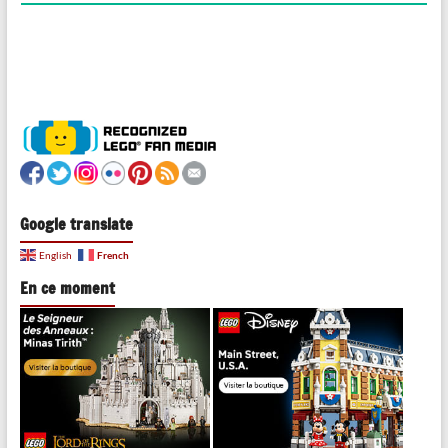
Google translate
French
English
En ce moment