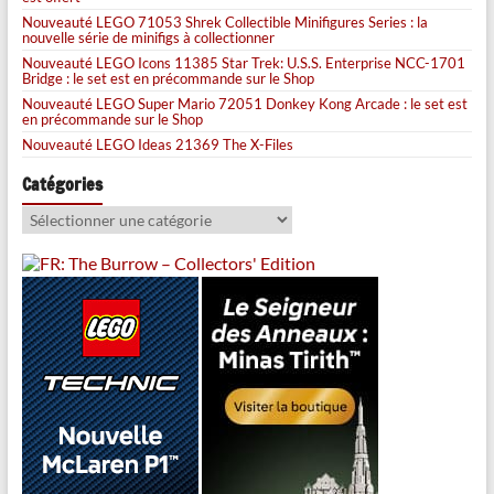
Nouveauté LEGO 71053 Shrek Collectible Minifigures Series : la
nouvelle série de minifigs à collectionner
Nouveauté LEGO Icons 11385 Star Trek: U.S.S. Enterprise NCC-1701
Bridge : le set est en précommande sur le Shop
Nouveauté LEGO Super Mario 72051 Donkey Kong Arcade : le set est
en précommande sur le Shop
Nouveauté LEGO Ideas 21369 The X-Files
Catégories
Catégories