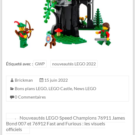
Étiqueté avec :
GWP
nouveautés LEGO 2022
Brickman
15 juin 2022
Bons plans LEGO
,
LEGO Castle
,
News LEGO
0 Commentaires
←
Nouveautés LEGO Speed Champions 76911 James
Bond 007 et 76912 Fast and Furious : les visuels
officiels