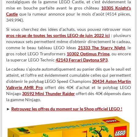
nostalgiques de la gamme LEGO Castle, et c’est évidemment la
mise en bouche parfaite avant le gros château
10305 Knight’s
Castle
que la rumeur annonce pour le mois d’août (4514 pièces,
349,99€).
Si vous cherchez des idées d’achats, vous pouvez retrouver mon
gros récap de toutes les sorties LEGO de juin 2022 ici
: plusieurs
nouveaux sets permettent même d’obtenir directement le cadeau,
comme le beau tableau LEGO Ideas
21333 The Starry Night
, le
gros robot LEGO Transformers
10302 Optimus Prime
, ou encore
la supercar LEGO Technic
42143 Ferrari Daytona SP3
.
Le cadeau s’ajoute automatiquement au panier dès que le seuil est
atteint, et l’offre est évidemment cumulable celles qui permettent
d’obtenir le polybag LEGO Speed Champions
30434 Aston Martin
Valkyrie AMR Pro
offert dès 40€ d’achat et le polybag LEGO
Ninjago
30592 Mini Thunder Raider
offert dès 40€ dépensés dans
la gamme Ninjago.
►
Retrouvez les offres du moment sur le Shop officiel LEGO !