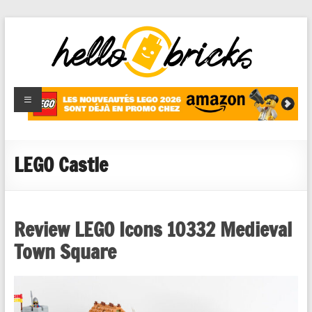
HelloBricks
Blog LEGO,
nouveaut�s
2022,
MOCs et
LEGO Castle
reviews
Review LEGO Icons 10332 Medieval
Town Square