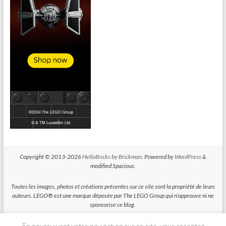
Copyright © 2013-2026
HelloBricks by Brickman
. Powered by
WordPress
&
modified Spacious.
Toutes les images, photos et créations présentes sur ce site sont la propriété de leurs
auteurs. LEGO® est une marque déposée par The LEGO Group qui n'approuve ni ne
sponsorise ce blog.
En poursuivant votre navigation sur ce site, vous acceptez
HelloBricks participe au Programme Partenaires d'Amazon EU, un programme