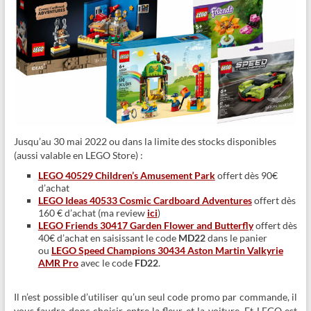
Jusqu’au 30 mai 2022 ou dans la limite des stocks disponibles
(aussi valable en LEGO Store) :
LEGO 40529 Children’s Amusement Park
offert dès 90€
d’achat
LEGO Ideas 40533 Cosmic Cardboard Adventures
offert dès
160 € d’achat (ma review
ici
)
LEGO Friends 30417 Garden Flower and Butterfly
offert dès
40€ d’achat en saisissant le code
MD22
dans le panier
ou
LEGO Speed Champions 30434 Aston Martin Valkyrie
AMR Pro
avec le code
FD22
.
Il n’est possible d’utiliser qu’un seul code promo par commande, il
vous faudra donc choisir entre la fleur et la voiture. Et LEGO est