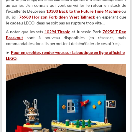
au panier. J’en connais qui vont surveiller le retour en stock de
l’excellente DeLorean
10300 Back to the Future Time Machine
ou
du joli
76989 Horizon Forbidden West Tallneck
en espérant que
le cadeau LEGO Ideas ne soit pas en rupture trop vite…
A noter que les sets
10294 Titanic
et Jurassic Park
76956 T-Rex
Breakout
sont à nouveau disponibles (en réassort, mais
commandables donc ils permettent de bénéficier de ces offres).
►
Pour en profiter, rendez-vous sur la boutique en ligne officielle
LEGO
.