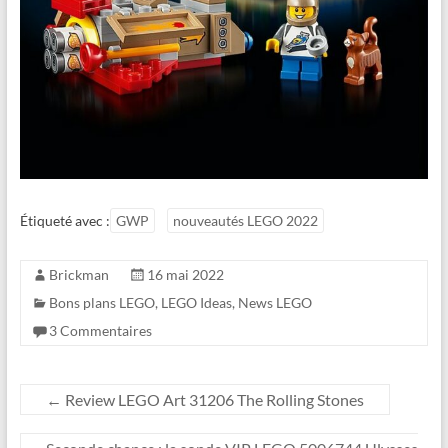
Étiqueté avec :
GWP
nouveautés LEGO 2022
Brickman
16 mai 2022
Bons plans LEGO
,
LEGO Ideas
,
News LEGO
3 Commentaires
←
Review LEGO Art 31206 The Rolling Stones