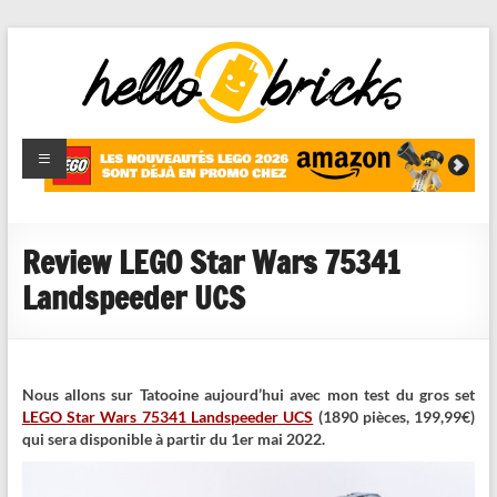
HelloBricks
Blog LEGO,
nouveaut�s
2022,
MOCs et
Review LEGO Star Wars 75341
reviews
Landspeeder UCS
Nous allons sur Tatooine aujourd’hui avec mon test du gros set
LEGO Star Wars 75341 Landspeeder UCS
(1890 pièces, 199,99€)
qui sera disponible à partir du 1er mai 2022.