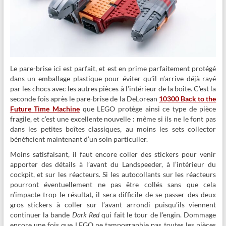
Le pare-brise ici est parfait, et est en prime parfaitement protégé
dans un emballage plastique pour éviter qu’il n’arrive déjà rayé
par les chocs avec les autres pièces à l’intérieur de la boîte. C’est la
seconde fois après le pare-brise de la DeLorean
10300 Back to the
Future Time Machine
que LEGO protège ainsi ce type de pièce
fragile, et c’est une excellente nouvelle : même si ils ne le font pas
dans les petites boîtes classiques, au moins les sets collector
bénéficient maintenant d’un soin particulier.
Moins satisfaisant, il faut encore coller des stickers pour venir
apporter des détails à l’avant du Landspeeder, à l’intérieur du
cockpit, et sur les réacteurs. Si les autocollants sur les réacteurs
pourront éventuellement ne pas être collés sans que cela
n’impacte trop le résultat, il sera difficile de se passer des deux
gros stickers à coller sur l’avant arrondi puisqu’ils viennent
continuer la bande
Dark Red
qui fait le tour de l’engin. Dommage
encore une fois que LEGO ne tampographie pas toutes les pièces