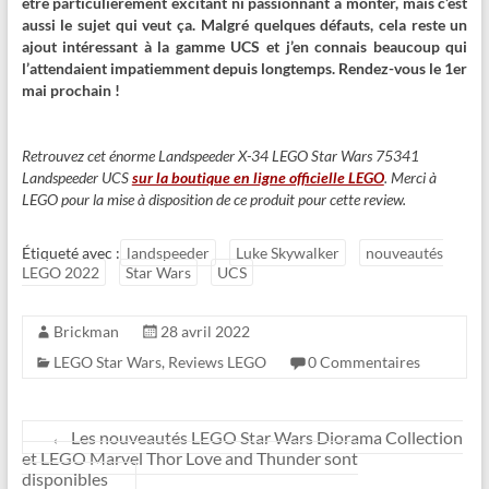
être particulièrement excitant ni passionnant à monter, mais c’est
aussi le sujet qui veut ça. Malgré quelques défauts, cela reste un
ajout intéressant à la gamme UCS et j’en connais beaucoup qui
l’attendaient impatiemment depuis longtemps. Rendez-vous le 1er
mai prochain !
Retrouvez cet énorme Landspeeder X-34 LEGO Star Wars 75341
Landspeeder UCS
sur la boutique en ligne officielle LEGO
. Merci à
LEGO pour la mise à disposition de ce produit pour cette review.
Étiqueté avec :
landspeeder
Luke Skywalker
nouveautés
LEGO 2022
Star Wars
UCS
Brickman
28 avril 2022
LEGO Star Wars
,
Reviews LEGO
0 Commentaires
←
Les nouveautés LEGO Star Wars Diorama Collection
et LEGO Marvel Thor Love and Thunder sont
disponibles