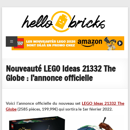
HelloBricks
Blog LEGO,
nouveaut�s
2022,
MOCs et
Nouveauté LEGO Ideas 21332 The
reviews
Globe : l’annonce officielle
Voici l’annonce officielle du nouveau set
LEGO Ideas 21332 The
Globe
(2585 pièces, 199,99€) qui sortira le 1er février 2022.