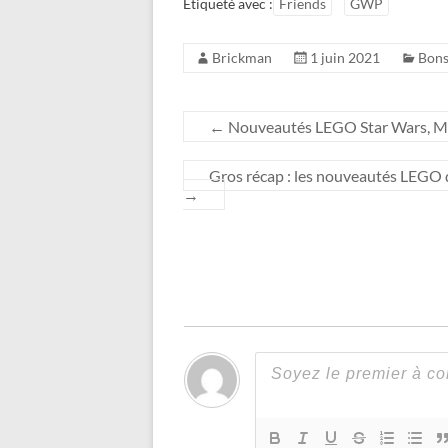
Étiqueté avec :
Friends
GWP
Brickman
1 juin 2021
Bons
←
Nouveautés LEGO Star Wars, Marv
Gros récap : les nouveautés LEGO d
→