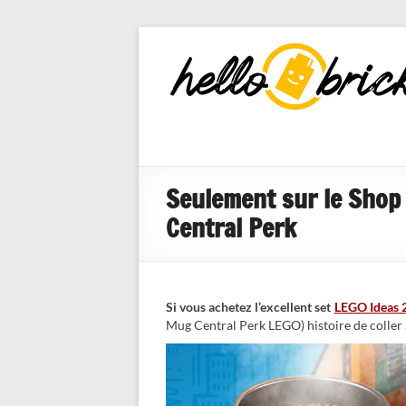
HelloBricks
Blog LEGO,
nouveaut�s
2022, MOCs
et reviews
Seulement sur le Shop 
Central Perk
Si vous achetez l’excellent set
LEGO Ideas 
Mug Central Perk LEGO) histoire de coller 