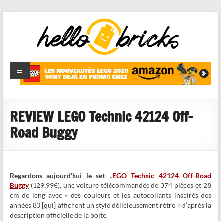
HelloBricks
Blog LEGO,
nouveaut�s
2022,
MOCs et
REVIEW LEGO Technic 42124 Off-
reviews
Road Buggy
Regardons aujourd’hui le set
LEGO Technic 42124 Off-Road
Buggy
(129,99€), une voiture télécommandée de 374 pièces et 28
cm de long avec « des couleurs et les autocollants inspirés des
années 80 [qui] affichent un style délicieusement rétro » d’après la
description officielle de la boite.