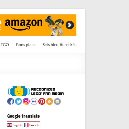
LEGO
Bons plans
Sets bientôt retirés
Google translate
French
English