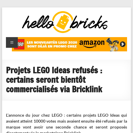
HelloBricks
Blog LEGO,
nouveaut�s
2022,
MOCs et
Projets LEGO Ideas refusés :
reviews
certains seront bientôt
commercialisés via Bricklink
L’annonce du jour chez LEGO : certains projets LEGO Ideas qui
avaient atteint 10000 votes mais avaient ensuite été refusés par la
marque vont avoir une seconde chance et seront proposés
directement via la marketplace Bricklink.