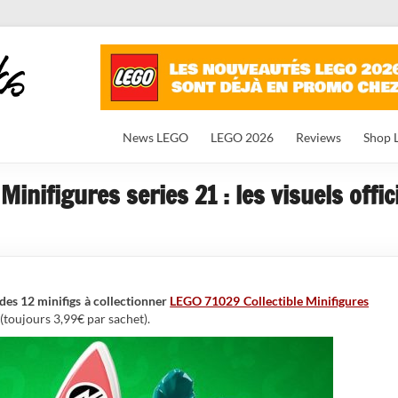
News LEGO
LEGO 2026
Reviews
Shop 
Minifigures series 21 : les visuels offic
 des 12 minifigs à collectionner
LEGO 71029 Collectible Minifigures
 (toujours 3,99€ par sachet).