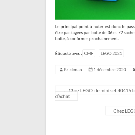
Le principal point à noter est donc le pas
être packagées par boite de 36 et 72 sachets
boite, à confirmer prochainement.
Étiqueté avec :
CMF
LEGO 2021
Brickman
1 décembre 2020
←
Chez LEGO : le mini set 40416 Ic
d’achat
Chez LEGO