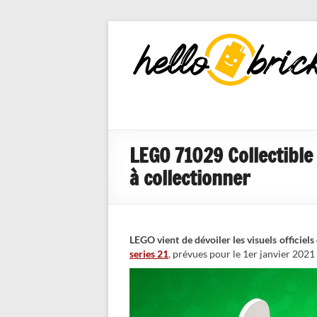
HelloBricks
Blog LEGO,
nouveaut�s
2022, MOCs
et reviews
LEGO 71029 Collectible 
à collectionner
LEGO vient de dévoiler les visuels officiels
series 21
, prévues pour le 1er janvier 2021