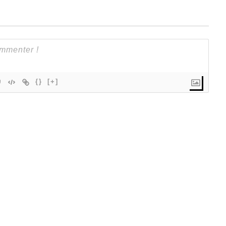
{}
[+]