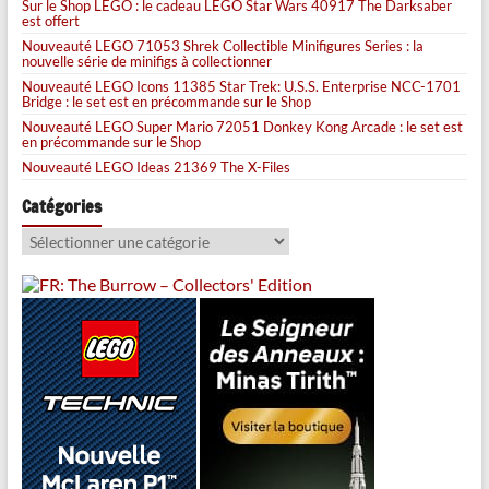
Sur le Shop LEGO : le cadeau LEGO Star Wars 40917 The Darksaber
est offert
Nouveauté LEGO 71053 Shrek Collectible Minifigures Series : la
nouvelle série de minifigs à collectionner
Nouveauté LEGO Icons 11385 Star Trek: U.S.S. Enterprise NCC-1701
Bridge : le set est en précommande sur le Shop
Nouveauté LEGO Super Mario 72051 Donkey Kong Arcade : le set est
en précommande sur le Shop
Nouveauté LEGO Ideas 21369 The X-Files
Catégories
Catégories