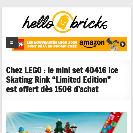
HelloBricks
Blog LEGO,
nouveaut�s
2022,
MOCs et
Chez LEGO : le mini set 40416 Ice
reviews
Skating Rink “Limited Edition”
est offert dès 150€ d’achat