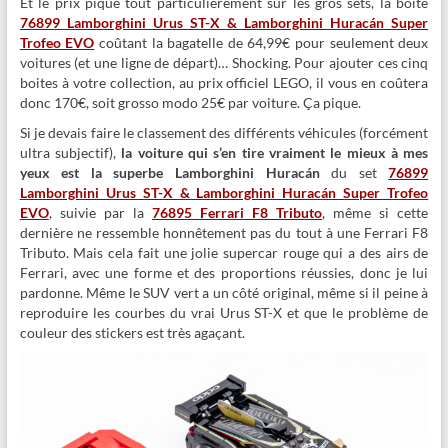
Et le prix pique tout particulièrement sur les gros sets, la boîte
76899 Lamborghini Urus ST-X & Lamborghini Huracán Super
Trofeo EVO
coûtant la bagatelle de 64,99€ pour seulement deux
voitures (et une ligne de départ)… Shocking. Pour ajouter ces cinq
boites à votre collection, au prix officiel LEGO, il vous en coûtera
donc 170€, soit grosso modo 25€ par voiture. Ça pique.
Si je devais faire le classement des différents véhicules (forcément
ultra subjectif),
la voiture qui s’en tire vraiment le mieux à mes
yeux est la superbe Lamborghini Huracán
du set
76899
Lamborghini Urus ST-X & Lamborghini Huracán Super Trofeo
EVO
, suivie par la
76895 Ferrari F8 Tributo
, même si cette
dernière ne ressemble honnêtement pas du tout à une Ferrari F8
Tributo. Mais cela fait une jolie supercar rouge qui a des airs de
Ferrari, avec une forme et des proportions réussies, donc je lui
pardonne. Même le SUV vert a un côté original, même si il peine à
reproduire les courbes du vrai Urus ST-X et que le problème de
couleur des stickers est très agaçant.