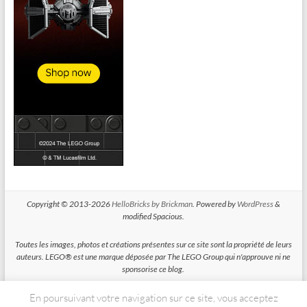
Copyright © 2013-2026
HelloBricks by Brickman
. Powered by
WordPress
&
modified Spacious.
Toutes les images, photos et créations présentes sur ce site sont la propriété de leurs
auteurs. LEGO® est une marque déposée par The LEGO Group qui n'approuve ni ne
sponsorise ce blog.
En poursuivant votre navigation sur ce site, vous acceptez
HelloBricks participe au Programme Partenaires d'Amazon EU, un programme