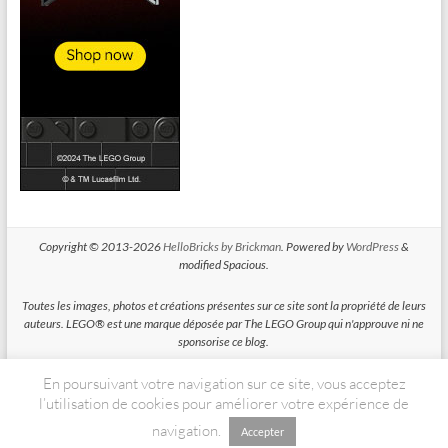
Copyright © 2013-2026
HelloBricks by Brickman
. Powered by
WordPress
&
modified Spacious.
Toutes les images, photos et créations présentes sur ce site sont la propriété de leurs
auteurs. LEGO® est une marque déposée par The LEGO Group qui n'approuve ni ne
sponsorise ce blog.
En poursuivant votre navigation sur ce site, vous acceptez
HelloBricks participe au Programme Partenaires d'Amazon EU, un programme
d'affiliation conçu pour permettre à des sites de percevoir une rémunération grace à
l’utilisation de cookies pour améliorer votre expérience de
la création de liens vers Amazon.fr
navigation.
Accepter