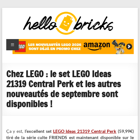
HelloBricks
Blog LEGO,
nouveaut�s
2022,
MOCs et
Chez LEGO : le set LEGO Ideas
reviews
21319 Central Perk et les autres
nouveautés de septembre sont
disponibles !
Ça y est,
l’excellent set
LEGO Ideas 21319 Central Perk
(59,99€)
tiré de la série culte FRIENDS est maintenant disponible sur le