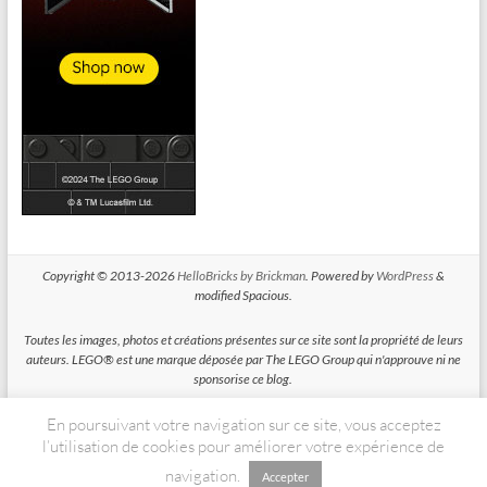
Copyright © 2013-2026
HelloBricks by Brickman
. Powered by
WordPress
&
modified Spacious.
Toutes les images, photos et créations présentes sur ce site sont la propriété de leurs
auteurs. LEGO® est une marque déposée par The LEGO Group qui n'approuve ni ne
sponsorise ce blog.
En poursuivant votre navigation sur ce site, vous acceptez
HelloBricks participe au Programme Partenaires d'Amazon EU, un programme
d'affiliation conçu pour permettre à des sites de percevoir une rémunération grace à
l’utilisation de cookies pour améliorer votre expérience de
la création de liens vers Amazon.fr
navigation.
Accepter