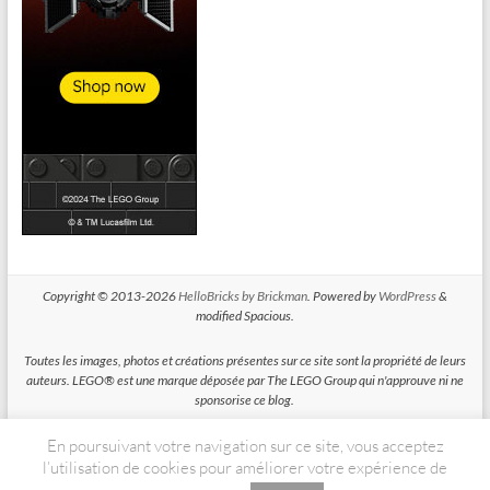
Copyright © 2013-2026
HelloBricks by Brickman
. Powered by
WordPress
&
modified Spacious.
Toutes les images, photos et créations présentes sur ce site sont la propriété de leurs
auteurs. LEGO® est une marque déposée par The LEGO Group qui n'approuve ni ne
sponsorise ce blog.
En poursuivant votre navigation sur ce site, vous acceptez
HelloBricks participe au Programme Partenaires d'Amazon EU, un programme
d'affiliation conçu pour permettre à des sites de percevoir une rémunération grace à
l’utilisation de cookies pour améliorer votre expérience de
la création de liens vers Amazon.fr