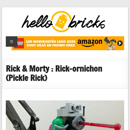
HelloBricks
Blog LEGO,
nouveaut�s
2022,
MOCs et
Rick & Morty : Rick-ornichon
reviews
(Pickle Rick)