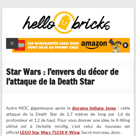
HelloBricks
Blog LEGO,
nouveaut�s
2022,
MOCs et
Star Wars : l’envers du décor de
reviews
l’attaque de la Death Star
Autre MOC gigantesque après le
diorama Indiana Jones
: cette
attaque de la Death Star de 2,7 mètres de long par 1,6 de
profondeur et 1,2 de haut. Pour vous donner une idée, le X-Wing
utilisé est à l’échelle minifig, c’est celui du nouveau set
officiel
LEGO Star Wars 75218 X-Wing
. Sacré morceau, donc.