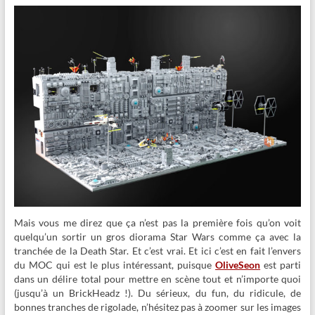
Mais vous me direz que ça n’est pas la première fois qu’on voit
quelqu’un sortir un gros diorama Star Wars comme ça avec la
tranchée de la Death Star. Et c’est vrai. Et ici c’est en fait l’envers
du MOC qui est le plus intéressant, puisque
OliveSeon
est parti
dans un délire total pour mettre en scène tout et n’importe quoi
(jusqu’à un BrickHeadz !). Du sérieux, du fun, du ridicule, de
bonnes tranches de rigolade, n’hésitez pas à zoomer sur les images