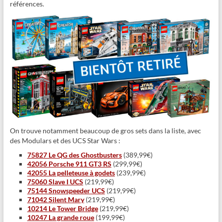
références.
On trouve notamment beaucoup de gros sets dans la liste, avec
des Modulars et des UCS Star Wars :
75827 Le QG des Ghostbusters
(389,99€)
42056 Porsche 911 GT3 RS
(299,99€)
42055 La pelleteuse à godets
(239,99€)
75060 Slave I UCS
(219,99€)
75144 Snowspeeder UCS
(219,99€)
71042 Silent Mary
(219,99€)
10214 Le Tower Bridge
(219,99€)
10247 La grande roue
(199,99€)