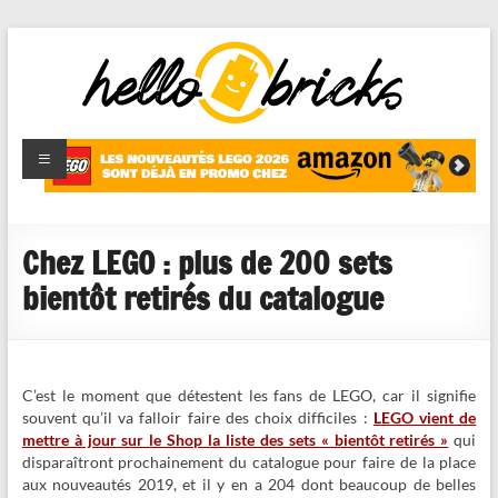
HelloBricks
Blog LEGO,
nouveaut�s
2022,
MOCs et
Chez LEGO : plus de 200 sets
reviews
bientôt retirés du catalogue
C’est le moment que détestent les fans de LEGO, car il signifie
souvent qu’il va falloir faire des choix difficiles :
LEGO vient de
mettre à jour sur le Shop la liste des sets « bientôt retirés »
qui
disparaîtront prochainement du catalogue pour faire de la place
aux nouveautés 2019, et il y en a 204 dont beaucoup de belles