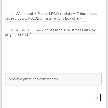
←
Week-end VIP chez LEGO : points VIP doublés et
cadeau LEGO 40292 Christmas Gift Box offert
REVIEW LEGO 40292 Seasonal Christmas Gift Box :
original et festif !
→