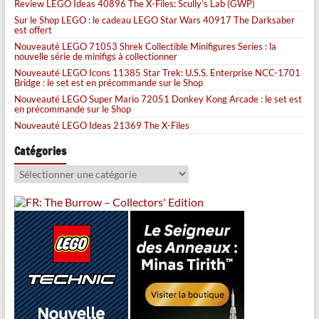
Review LEGO Ideas 40896 The X-Files: Scully’s Lab (GWP)
Sur le Shop LEGO : le cadeau LEGO Star Wars 40917 The Darksaber
est offert
Nouveauté LEGO 71053 Shrek Collectible Minifigures Series : la
nouvelle série de minifigs à collectionner
Nouveauté LEGO Icons 11385 Star Trek: U.S.S. Enterprise NCC-1701
Bridge : le set est en précommande sur le Shop
Nouveauté LEGO Super Mario 72051 Donkey Kong Arcade : le set est
en précommande sur le Shop
Nouveauté LEGO Ideas 21369 The X-Files
Catégories
Catégories