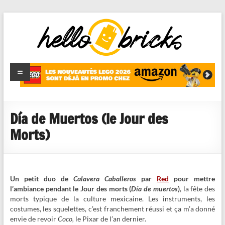
HelloBricks
Blog LEGO,
nouveaut�s
2022,
MOCs et
Día de Muertos (le Jour des
reviews
Morts)
Un petit duo de
Calavera Caballeros
par
Red
pour mettre
l’ambiance pendant le Jour des morts (
Día de muertos
)
, la fête des
morts typique de la culture mexicaine. Les instruments, les
costumes, les squelettes, c’est franchement réussi et ça m’a donné
envie de revoir
Coco,
le Pixar de l’an dernier.