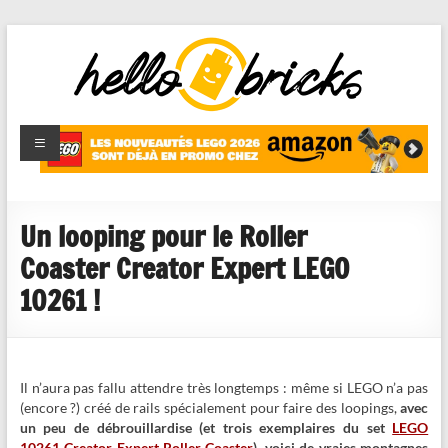
HelloBricks
Blog LEGO,
nouveaut�s
2022,
MOCs et
Un looping pour le Roller
reviews
Coaster Creator Expert LEGO
10261 !
Il n’aura pas fallu attendre très longtemps : même si LEGO n’a pas
(encore ?) créé de rails spécialement pour faire des loopings,
avec
un peu de débrouillardise (et trois exemplaires du set
LEGO
10261 Creator Expert Roller Coaster
), voici de vraies montagnes