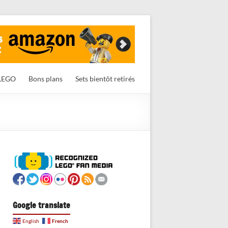
LEGO
Bons plans
Sets bientôt retirés
Google translate
French
English