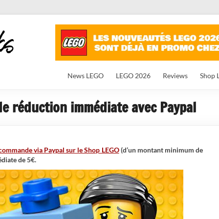
News LEGO
LEGO 2026
Reviews
Shop 
de réduction immédiate avec Paypal
e commande via Paypal sur le Shop LEGO
(d’un montant minimum de
édiate de 5€.