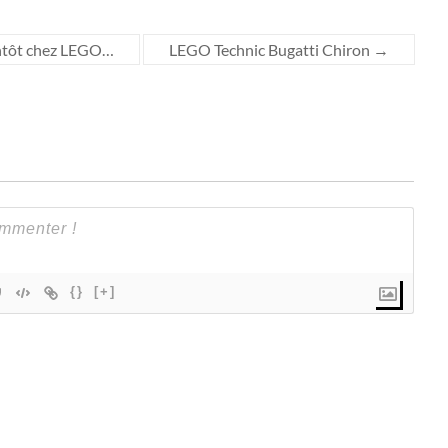
entôt chez LEGO…
LEGO Technic Bugatti Chiron
→
{}
[+]