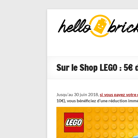
HelloBricks
Blog LEGO,
nouveaut�s
2022, MOCs
et reviews
Sur le Shop LEGO : 5€ 
Jusqu’au 30 juin 2018,
si vous payez votr
10€), vous bénéficiez d’une réduction imm