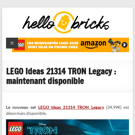
HelloBricks
Blog LEGO,
nouveaut�s
2022,
MOCs et
LEGO Ideas 21314 TRON Legacy :
reviews
maintenant disponible
Le nouveau set
LEGO Ideas 21314 TRON Legacy
(34,99€) est
désormais disponible.