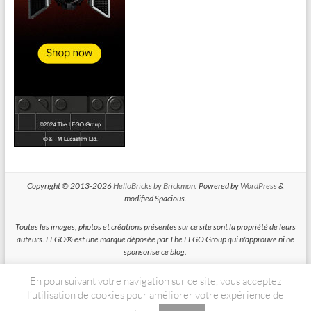
Copyright © 2013-2026
HelloBricks by Brickman
. Powered by
WordPress
&
modified Spacious.
Toutes les images, photos et créations présentes sur ce site sont la propriété de leurs
auteurs. LEGO® est une marque déposée par The LEGO Group qui n'approuve ni ne
sponsorise ce blog.
En poursuivant votre navigation sur ce site, vous acceptez
HelloBricks participe au Programme Partenaires d'Amazon EU, un programme
d'affiliation conçu pour permettre à des sites de percevoir une rémunération grace à
l’utilisation de cookies pour améliorer votre expérience de
la création de liens vers Amazon.fr